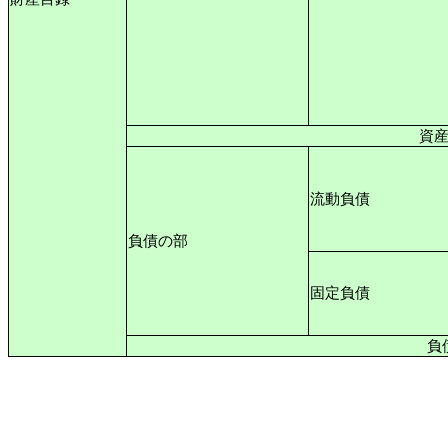
資
流動負債
負債の部
固定負債
負