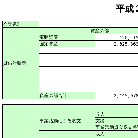
平成
会計処理
資産の部
流動資産
420,11
固定資産
2,025,86
貸借対照表
資産の部合計
2,445,97
収入
事業活動による収支
支出
事業活動資金収支差
収入